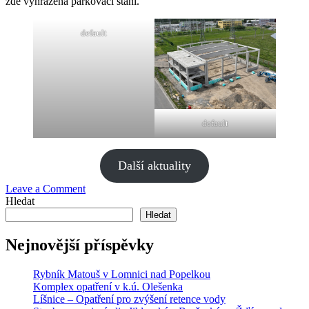
zde vyhrazena parkovací stání.
default
default
Další aktuality
on
Leave a Comment
Novostavba
Hledat
skladovací
Hledat
haly
ve
Nejnovější příspěvky
Žďáru
nad
Rybník Matouš v Lomnici nad Popelkou
Sázavou
Komplex opatření v k.ú. Olešenka
Líšnice – Opatření pro zvýšení retence vody