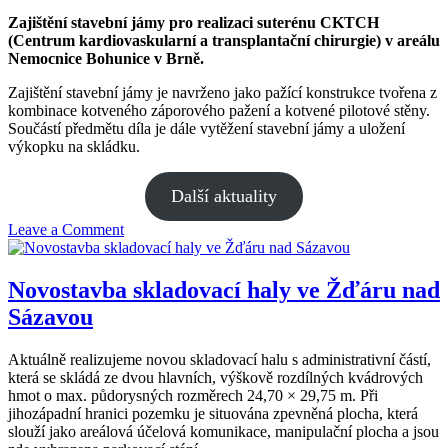
Zajištění stavební jámy pro realizaci suterénu CKTCH
(Centrum kardiovaskularní a transplantační chirurgie) v areálu
Nemocnice Bohunice v Brně.
Zajištění stavební jámy je navrženo jako pažící konstrukce tvořena z
kombinace kotveného záporového pažení a kotvené pilotové stěny.
Součástí předmětu díla je dále vytěžení stavební jámy a uložení
výkopku na skládku.
Další aktuality
on
Leave a Comment
Fakultní
nemocnice
Brno
Novostavba skladovací haly ve Žďáru nad
Sázavou
Aktuálně realizujeme novou skladovací halu s administrativní částí,
která se skládá ze dvou hlavních, výškově rozdílných kvádrových
hmot o max. půdorysných rozměrech 24,70 × 29,75 m. Při
jihozápadní hranici pozemku je situována zpevněná plocha, která
slouží jako areálová účelová komunikace, manipulační plocha a jsou