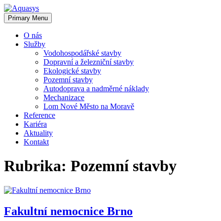
Skip
to
Primary Menu
content
O nás
Služby
Vodohospodářské stavby
Dopravní a železniční stavby
Ekologické stavby
Pozemní stavby
Autodoprava a nadměrné náklady
Mechanizace
Lom Nové Město na Moravě
Reference
Kariéra
Aktuality
Kontakt
Rubrika:
Pozemní stavby
Fakultní nemocnice Brno